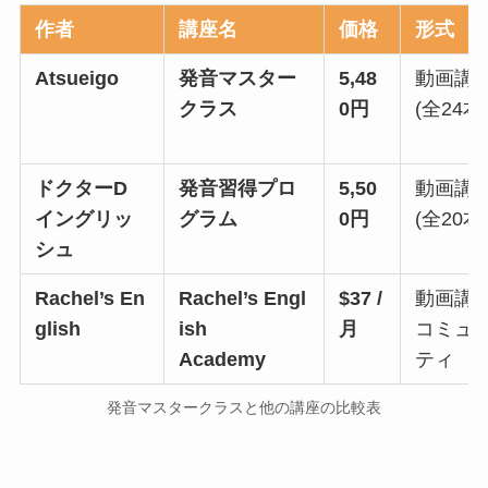
作者
講座名
価格
形式
Atsueigo
発音マスター
5,48
動画講
クラス
0円
(全24本
ドクターD
発音習得プロ
5,50
動画講
イングリッ
グラム
0円
(全20本
シュ
Rachel’s En
Rachel’s Engl
$37 /
動画講
glish
ish
月
コミュ
Academy
ティ
発音マスタークラスと他の講座の比較表