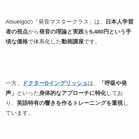
Atsueigoの「発音マスタークラス」は、
日本人学習
者の視点
から
発音の理論と実践
を
5,480円という手
頃な価格
で体系化した
動画講座
です。
一方、
ドクターDイングリッシュ
は、
「呼吸や発
声」
といった
身体的なアプローチに特化
してお
り、
英語特有の響きを作るトレーニングを重視
し
ています。