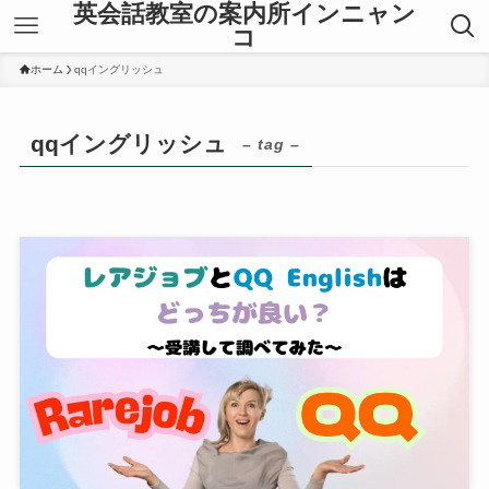
英会話教室の案内所インニャン
コ
ホーム
qqイングリッシュ
qqイングリッシュ
– tag –