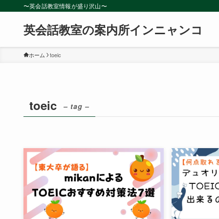
〜英会話教室情報が盛り沢山〜
英会話教室の案内所インニャンコ
ホーム
toeic
toeic
– tag –