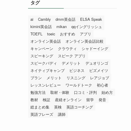
タグ
ai
Cambly
dmm英会話
ELSA Speak
kimini英会話
mikan
qqイングリッシュ
TOEFL
toeic
おすすめ
アプリ
オンライン英会話
オンライン英会話比較
キャンペーン
クラウティ
シャドーイング
スピーキング
スピーク アプリ
スピークバディ
デメリット
デュオリンゴ
ネイティブキャンプ
ビジネス
ビズメイツ
プラン
メリット
リスニング
レアジョブ
レッスンレビュー
ワールドトーク
初心者
勉強方法
取材・体験
口コミ・評判
始め方
教材
検証
産経オンライン
留学
発音
総まとめ集
英検
英語コーチング
英語フレーズ
講師