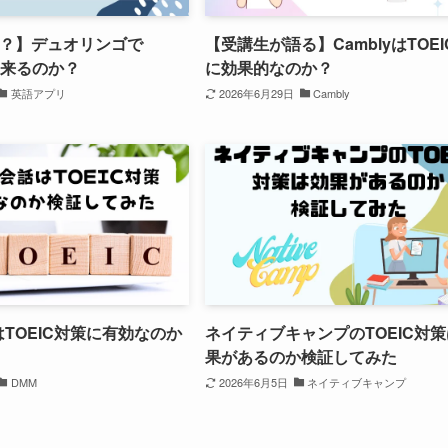
？】デュオリンゴで
【受講生が語る】CamblyはTOE
出来るのか？
に効果的なのか？
英語アプリ
2026年6月29日
Cambly
はTOEIC対策に有効なのか
ネイティブキャンプのTOEIC対
果があるのか検証してみた
DMM
2026年6月5日
ネイティブキャンプ