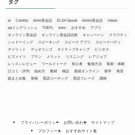
タグ
ai
Cambly
dmm英会話
ELSA Speak
kimini英会話
mikan
qqイングリッシュ
TOEFL
toeic
おすすめ
アプリ
オンライン英会話
オンライン英会話比較
キャンペーン
クラウティ
シャドーイング
スピーキング
スピーク アプリ
スピークバディ
デメリット
デュオリンゴ
ネイティブキャンプ
ビジネス
ビズメイツ
プラン
メリット
リスニング
レアジョブ
レッスンレビュー
ワールドトーク
初心者
勉強方法
取材・体験
口コミ・評判
始め方
教材
検証
産経オンライン
留学
発音
総まとめ集
英検
英語コーチング
英語フレーズ
講師
プライバシーポリシー
お問い合わせ
サイトマップ
プロフィール
おすすめサイト集