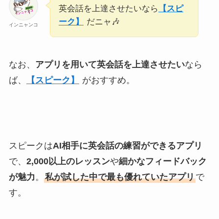
英会話を上達させたいなら
【スピ
ーク】
だニャ🎶
インニャンコ
なお、
アプリを用いて英会話を上達させたい
なら
ば、
【スピーク】
がおすすめ。
スピークは
AI相手に英会話の練習ができるアプリ
で、
2,000以上のレッスン
や
細かなフィードバック
が魅力
。
私が試した中で最も優れていたアプリ
で
す。