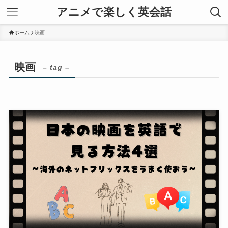
アニメで楽しく英会話
ホーム
映画
映画
– tag –